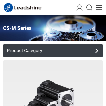
CS-M Series
Product Category