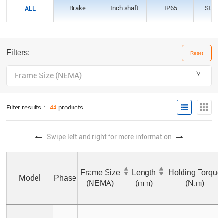
Brake
Inch shaft
IP65
Stan
ALL
Filters:
Reset
＾
Frame Size (NEMA)
Filter results：
44
products
Swipe left and right for more information
Frame Size
Length
Holding Torqu
Model
Phase
(NEMA)
(mm)
(N.m)