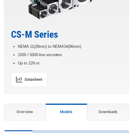
CS-M Series
NEMA 11(28mm) to NEMA34(86mm)
1000 / 5000-line encoders
Up to 12N.m
Datasheet
Overview
Models
Downloads